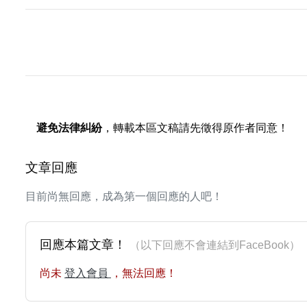
避免法律糾紛
，轉載本區文稿請先徵得原作者同意！
文章回應
目前尚無回應，成為第一個回應的人吧！
回應本篇文章！
（以下回應不會連結到FaceBoo
尚未
登入會員
，無法回應！