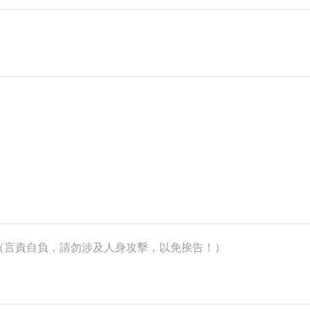
k）（言責自負，請勿涉及人身攻擊，以免挨告！）