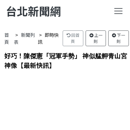
台北新聞網
首
新聞列
即時快
回首
上一
下一
頁
表
訊
頁
則
則
好巧！陳傑憲「冠軍手勢」 神似艋舺青山宮
神像【最新快訊】