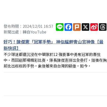
Line
Facebook
Plurk
X
Sina
發布時間：2024/12/01 16:57
Wei
新聞出處：轉自YouTube
好巧！陳傑憲「冠軍手勢」 神似艋舺青山宮神像【最
新快訊】
不少球迷都還沉浸在中華隊於12 強賽事中勇奪冠軍的喜悅
中，而回顧那場精彩比賽，隊長陳傑憲揮出全壘打，隨後在胸
前比出框框的手勢，象徵著來自台灣的驕傲，如今，