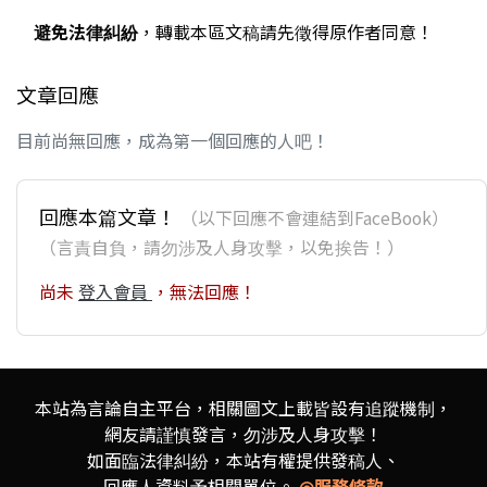
避免法律糾紛
，轉載本區文稿請先徵得原作者同意！
文章回應
目前尚無回應，成為第一個回應的人吧！
回應本篇文章！
（以下回應不會連結到FaceBook）
（言責自負，請勿涉及人身攻擊，以免挨告！）
尚未
登入會員
，無法回應！
本站為言論自主平台，相關圖文上載皆設有追蹤機制，
網友請謹慎發言，勿涉及人身攻擊！
如面臨法律糾紛，本站有權提供發稿人、
回應人資料予相關單位。
◎服務條款