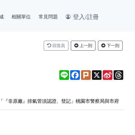
登入/註冊
城
相關單位
常見問題
回首頁
上一則
下一則
Line
Facebook
Plurk
X
Sina
Thre
Weibo
旦新制「『非原廠』排氣管須認證、登記」桃園市警察局與市府