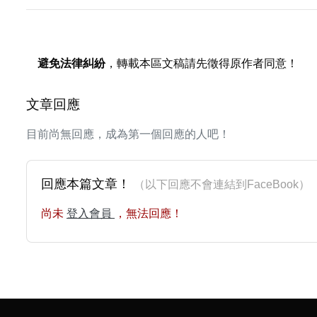
避免法律糾紛
，轉載本區文稿請先徵得原作者同意！
文章回應
目前尚無回應，成為第一個回應的人吧！
回應本篇文章！
（以下回應不會連結到FaceBoo
尚未
登入會員
，無法回應！