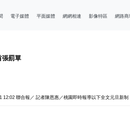
聞
電子媒體
平面媒體
網網相連
影像特區
網路商
首張罰單
-01 12:02 聯合報／ 記者陳恩惠／桃園即時報導以下全文元