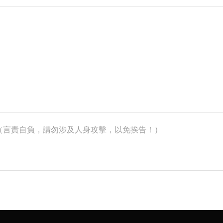
k）（言責自負，請勿涉及人身攻擊，以免挨告！）