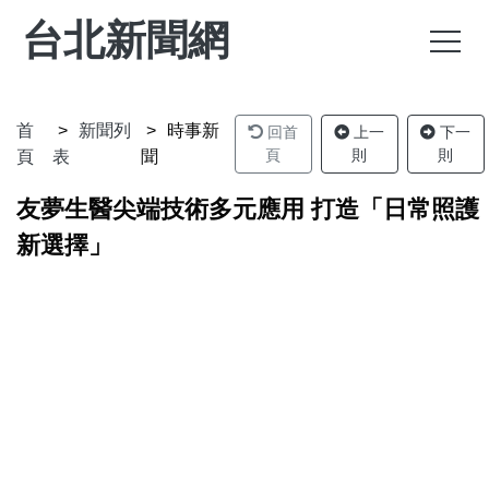
台北新聞網
首
新聞列
時事新
回首
上一
下一
頁
則
則
頁
表
聞
友夢生醫尖端技術多元應用 打造「日常照護
新選擇」