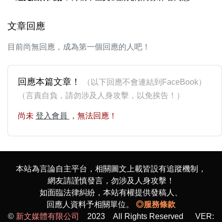
文章回應
目前尚無回應，成為第一個回應的人吧！
回應本篇文章！
（以下回應不會連結到FaceBook）
（言責自負，請勿涉及人身攻擊，以免挨告！）
尚未
登入會員
，無法回應！
本站為言論自主平台，相關圖文上載皆設有追蹤機制，
網友請謹慎發言，勿涉及人身攻擊！
如面臨法律糾紛，本站有權提供發稿人、
回應人資料予相關單位。
◎服務條款
©
新文媒體有限公司
2023 All Rights Reserved VER: