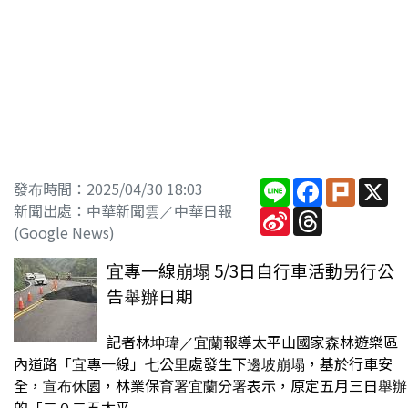
Line
Facebook
Plurk
X
發布時間：2025/04/30 18:03
新聞出處：中華新聞雲／中華日報
Sina
Threads
Weibo
(Google News)
宜專一線崩塌 5/3日自行車活動另行公
告舉辦日期
記者林坤瑋／宜蘭報導太平山國家森林遊樂區
內道路「宜專一線」七公里處發生下邊坡崩塌，基於行車安
全，宣布休園，林業保育署宜蘭分署表示，原定五月三日舉辦
的「二０二五太平...