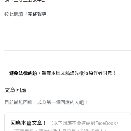
按此閱讀「完整報導」
避免法律糾紛
，轉載本區文稿請先徵得原作者同意！
文章回應
目前尚無回應，成為第一個回應的人吧！
回應本篇文章！
（以下回應不會連結到FaceBook）
（言責自負，請勿涉及人身攻擊，以免挨告！）