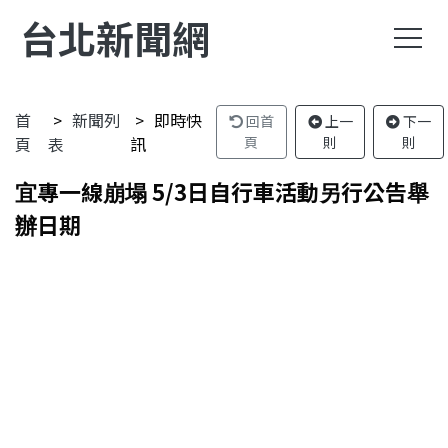
台北新聞網
首
新聞列
即時快
回首
上一
下一
頁
表
訊
頁
則
則
宜專一線崩塌 5/3日自行車活動另行公告舉
辦日期