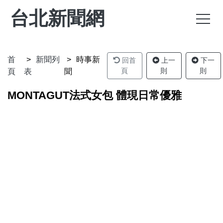
台北新聞網
首
新聞列
時事新
回首
上一
下一
頁
則
則
頁
表
聞
MONTAGUT法式女包 體現日常優雅