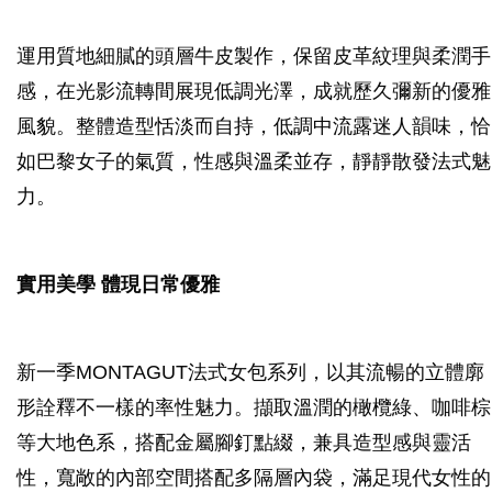
運用質地細膩的頭層牛皮製作，保留皮革紋理與柔潤手
感，在光影流轉間展現低調光澤，成就歷久彌新的優雅
風貌。整體造型恬淡而自持，低調中流露迷人韻味，恰
如巴黎女子的氣質，性感與溫柔並存，靜靜散發法式魅
力。
實用美學 體現日常優雅
新一季MONTAGUT法式女包系列，以其流暢的立體廓
形詮釋不一樣的率性魅力。擷取溫潤的橄欖綠、咖啡棕
等大地色系，搭配金屬腳釘點綴，兼具造型感與靈活
性，寬敞的內部空間搭配多隔層內袋，滿足現代女性的