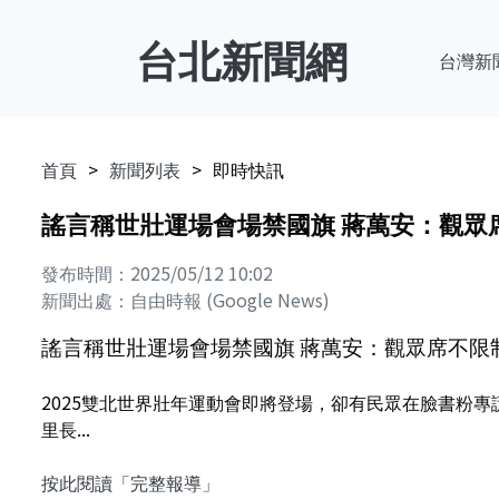
台北新聞網
台灣新
首頁
新聞列表
即時快訊
謠言稱世壯運場會場禁國旗 蔣萬安：觀眾
發布時間：2025/05/12 10:02
新聞出處：自由時報 (Google News)
謠言稱世壯運場會場禁國旗 蔣萬安：觀眾席不限
2025雙北世界壯年運動會即將登場，卻有民眾在臉書粉
里長...
按此閱讀「完整報導」