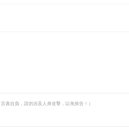
k）（言責自負，請勿涉及人身攻擊，以免挨告！）