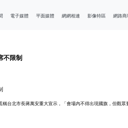
聞
電子媒體
平面媒體
網網相連
影像特區
網路商
席不限制
制
專謊稱台北市長蔣萬安重大宣示，「會場內不得出現國旗，但觀眾