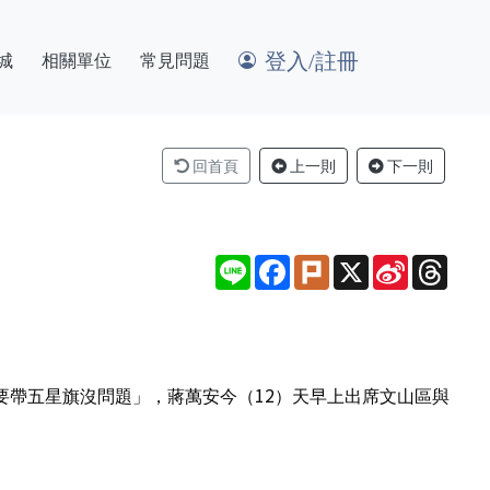
登入/註冊
城
相關單位
常見問題
回首頁
上一則
下一則
Line
Facebook
Plurk
X
Sina
Thre
Weibo
要帶五星旗沒問題」，蔣萬安今（12）天早上出席文山區與