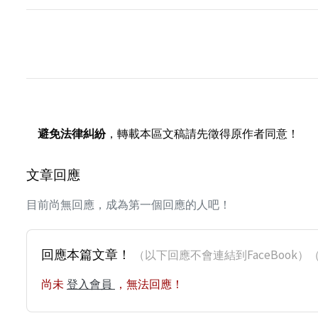
避免法律糾紛
，轉載本區文稿請先徵得原作者同意！
文章回應
目前尚無回應，成為第一個回應的人吧！
回應本篇文章！
（以下回應不會連結到FaceBoo
尚未
登入會員
，無法回應！