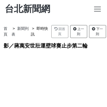
台北新聞網
首
新聞列
即時快
回首
上一
下一
頁
則
則
頁
表
訊
影／蔣萬安世壯運壁球賽止步第二輪