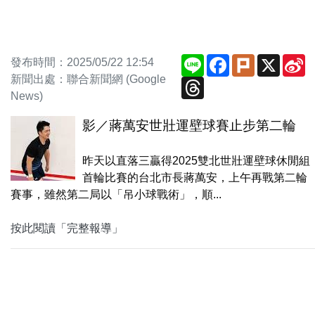
Line
Facebook
Plurk
X
S
發布時間：2025/05/22 12:54
W
新聞出處：聯合新聞網 (Google
Threads
News)
影／蔣萬安世壯運壁球賽止步第二輪
昨天以直落三贏得2025雙北世壯運壁球休閒組
首輪比賽的台北市長蔣萬安，上午再戰第二輪
賽事，雖然第二局以「吊小球戰術」，順...
按此閱讀「完整報導」