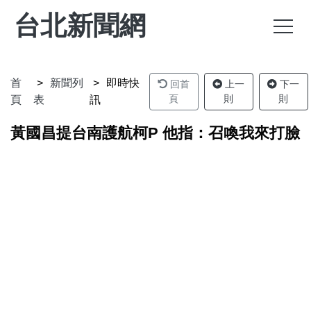
台北新聞網
首
新聞列
即時快
回首
上一
下一
頁
則
則
頁
表
訊
黃國昌提台南護航柯P 他指：召喚我來打臉