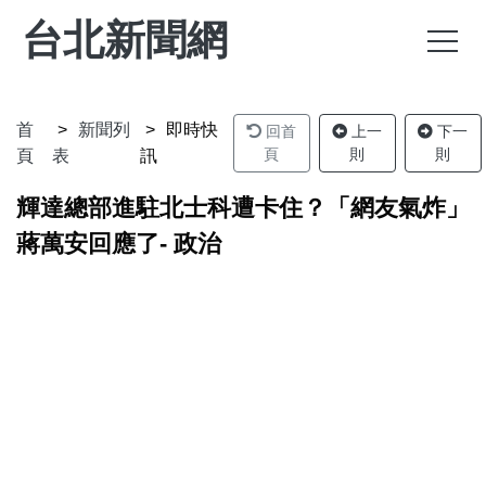
台北新聞網
首
新聞列
即時快
回首
上一
下一
頁
則
則
頁
表
訊
輝達總部進駐北士科遭卡住？「網友氣炸」
蔣萬安回應了- 政治