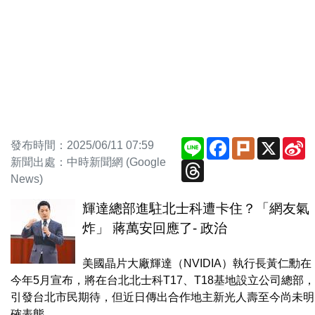
Line
Facebook
Plurk
X
S
發布時間：2025/06/11 07:59
W
新聞出處：中時新聞網 (Google
Threads
News)
輝達總部進駐北士科遭卡住？「網友氣
炸」 蔣萬安回應了- 政治
美國晶片大廠輝達（NVIDIA）執行長黃仁勳在
今年5月宣布，將在台北北士科T17、T18基地設立公司總部，
引發台北市民期待，但近日傳出合作地主新光人壽至今尚未明
確表態，...