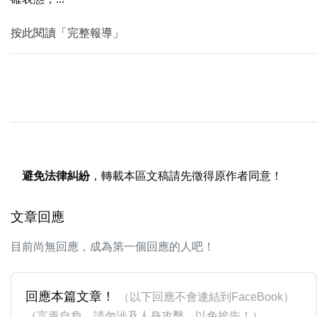
按此閱讀「完整報導」
避免法律糾紛
，轉載本區文稿請先徵得原作者同意！
文章回應
目前尚無回應，成為第一個回應的人吧！
回應本篇文章！
（以下回應不會連結到FaceBook）
（言責自負，請勿涉及人身攻擊，以免挨告！）