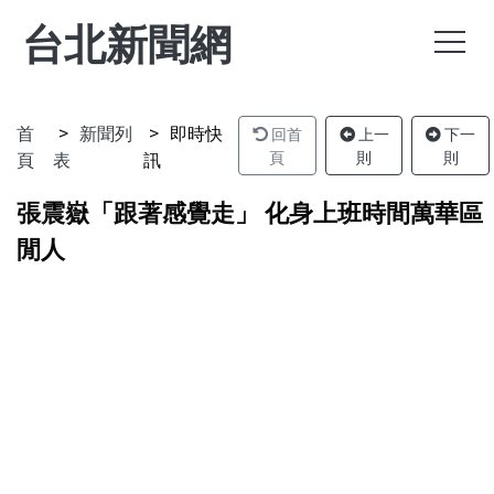
台北新聞網
首
新聞列
即時快
回首
上一
下一
頁
表
訊
頁
則
則
張震嶽「跟著感覺走」 化身上班時間萬華區
閒人