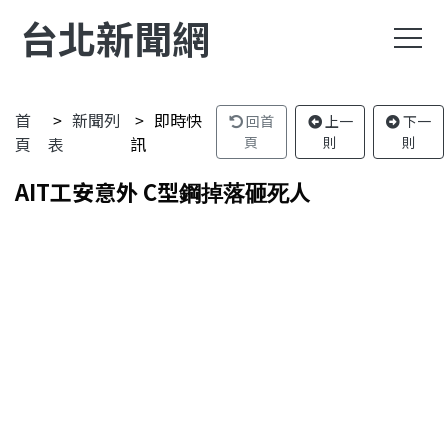
台北新聞網
首
新聞列
即時快
回首
上一
下一
頁
表
訊
頁
則
則
AIT工安意外 C型鋼掉落砸死人