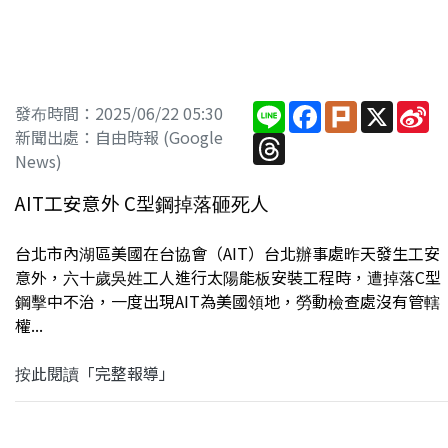
Line
Facebook
Plurk
X
Si
發布時間：2025/06/22 05:30
W
新聞出處：自由時報 (Google
Threads
News)
AIT工安意外 C型鋼掉落砸死人
台北市內湖區美國在台協會（AIT）台北辦事處昨天發生工安
意外，六十歲吳姓工人進行太陽能板安裝工程時，遭掉落C型
鋼擊中不治，一度出現AIT為美國領地，勞動檢查處沒有管轄
權...
按此閱讀「完整報導」