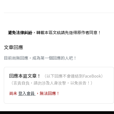
避免法律糾紛
，轉載本區文稿請先徵得原作者同意！
文章回應
目前尚無回應，成為第一個回應的人吧！
回應本篇文章！
（以下回應不會連結到FaceBook）
（言責自負，請勿涉及人身攻擊，以免挨告！）
尚未
登入會員
，無法回應！