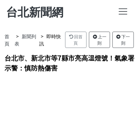
台北新聞網
首
新聞列
即時快
回首
上一
下一
頁
表
訊
頁
則
則
台北市、新北市等7縣市亮高溫燈號！氣象署
示警：慎防熱傷害