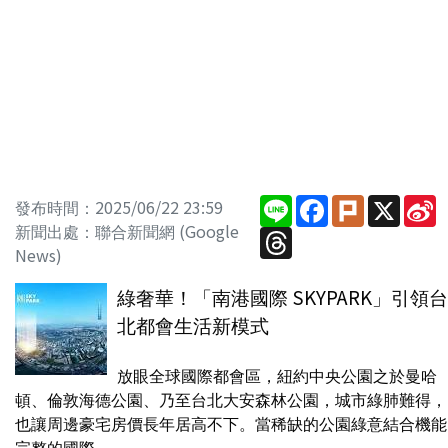
Line
Facebook
Plurk
X
S
發布時間：2025/06/22 23:59
W
新聞出處：聯合新聞網 (Google
Threads
News)
綠奢華！「南港國際 SKYPARK」引領台
北都會生活新模式
放眼全球國際都會區，紐約中央公園之於曼哈
頓、倫敦海德公園、乃至台北大安森林公園，城市綠肺難得，
也讓周邊豪宅房價長年居高不下。當稀缺的公園綠意結合機能
完整的國際...