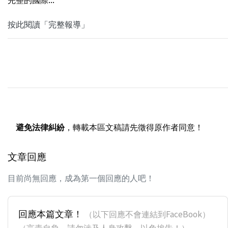
按此閱讀「完整報導」
避免法律糾紛
，轉載本區文稿請先徵得原作者同意！
文章回應
目前尚無回應，成為第一個回應的人吧！
回應本篇文章！
（以下回應不會連結到FaceBook）
（言責自負，請勿涉及人身攻擊，以免挨告！）