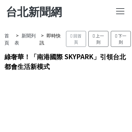
台北新聞網
首
新聞列
即時快
回首
上一
下一
頁
表
訊
頁
則
則
綠奢華！「南港國際 SKYPARK」引領台北
都會生活新模式