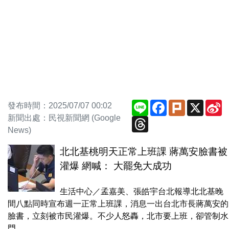
Line
Facebook
Plurk
X
S
發布時間：2025/07/07 00:02
W
新聞出處：民視新聞網 (Google
Threads
News)
北北基桃明天正常上班課 蔣萬安臉書被
灌爆 網喊： 大罷免大成功
生活中心／孟嘉美、張皓宇台北報導北北基晚
間八點同時宣布週一正常上班課，消息一出台北市長蔣萬安的
臉書，立刻被市民灌爆。不少人怒轟，北市要上班，卻管制水
門，...