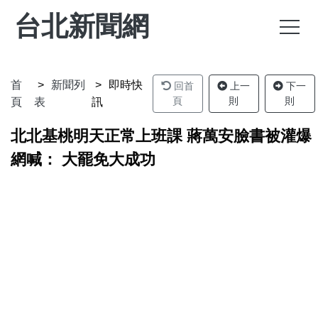
台北新聞網
首
新聞列
即時快
回首
上一
下一
頁
則
則
頁
表
訊
北北基桃明天正常上班課 蔣萬安臉書被灌爆
網喊： 大罷免大成功