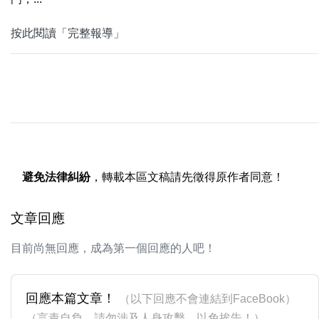
按此閱讀「完整報導」
避免法律糾紛
，轉載本區文稿請先徵得原作者同意！
文章回應
目前尚無回應，成為第一個回應的人吧！
回應本篇文章！
（以下回應不會連結到FaceBook）
（言責自負，請勿涉及人身攻擊，以免挨告！）