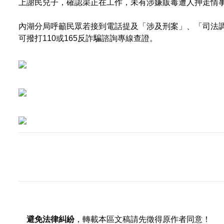
上謝民兒子，確認渠正在工作，未有涉嫌販毒遭人押走情
內湖分局呼籲民眾若接到電話提及「涉及刑案」、「司法
可撥打110或165反詐騙諮詢專線查證。
避免法律糾紛
，轉載本區文稿請先徵得原作者同意！