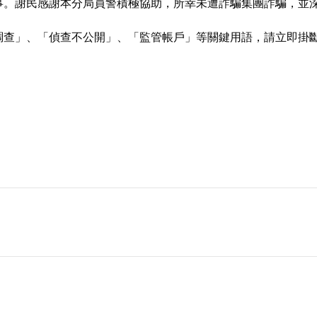
事。謝民感謝本分局員警積極協助，所幸未遭詐騙集團詐騙，並
調查」、「偵查不公開」、「監管帳戶」等關鍵用語，請立即掛