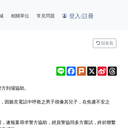
登入/註冊
城
相關單位
常見問題
回首頁
Line
Facebook
Plurk
X
Sina
Thre
Weibo
警方到場協助。
回，因聽見電話中呼救之男子很像其兒子，在焦慮不安之
醒，遂報案尋求警方協助，經員警協同多方嘗試，終於聯繫