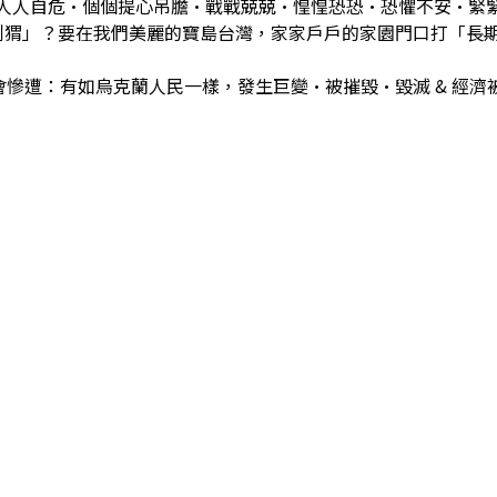
大家人人自危•個個提心吊膽•戰戰兢兢•惶惶恐恐•恐懼不安•
刺猬」？要在我們美麗的寶島台灣，家家戶戶的家園門口打「長
會慘遭：有如烏克蘭人民一樣，發生巨變•被摧毀•毀滅 & 經