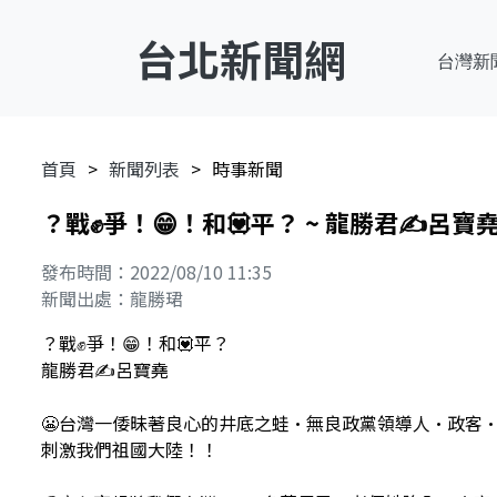
台北新聞網
台灣新
首頁
新聞列表
時事新聞
？戰✊爭！😁！和💟平？ ~ 龍勝君✍️呂寶
發布時間：2022/08/10 11:35
新聞出處：龍勝珺
？戰✊爭！😁！和💟平？
龍勝君✍️呂寶堯
😬台灣一倭昧著良心的井底之蛙•無良政黨領導人•政客
刺激我們祖國大陸！！