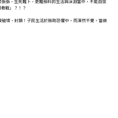
緊緊張張•生死難卜•更難預料的生活與深淵當中，不能自拔
期巷戰」？！？
濟被破壞•封鎖！子民生活於無助恐懼中，而渾然不覺，當做