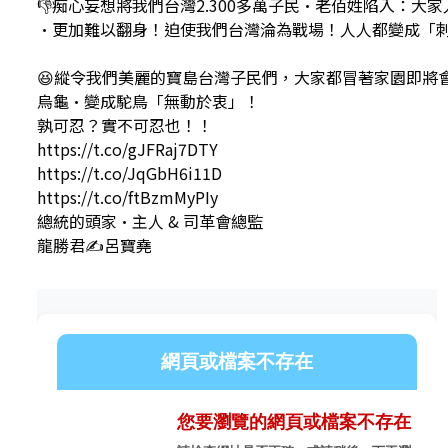
👎痴心妄想將我們台灣2.300多萬子民•老佰姓陷入：
•更加難以翻身！迫使我們台灣淪為戰場！人人都變成「
😆縱令我們美麗的寶島台灣子民們，大家都冒著家園即將
烏龜•變成駝鳥「無動於衷」！
孰可忍？實不可忍也！！
https://t.co/gJFRaj7DTY
https://t.co/JqGbH6i11D
https://t.co/ftBzmMyPIy
總統的頭家•主人 & 司革會總監
龍勝君✍️呂寶堯