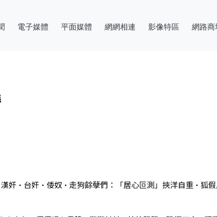
聞
電子媒體
平面媒體
網網相連
影像特區
網路商
堯
•漢奸•台奸•倭奴•走狗餘孽們：「居心叵測」挾洋自重•狐