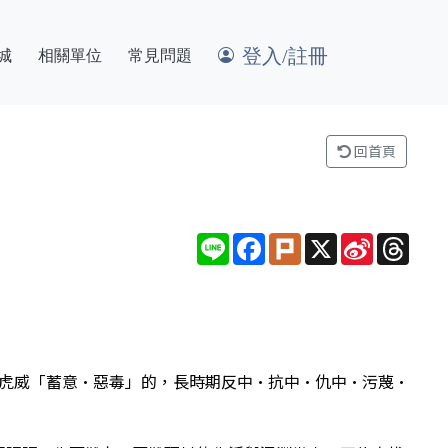
登入/註冊
城
相關單位
常見問題
回首頁
Line
Facebook
Plurk
X
Sina
Thre
Weibo
假虎威「蓄意•惡毒」的，長時期反中•抗中•仇中•污蔑•