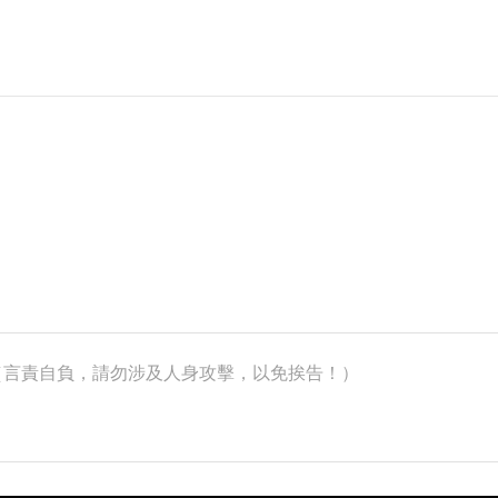
k）（言責自負，請勿涉及人身攻擊，以免挨告！）