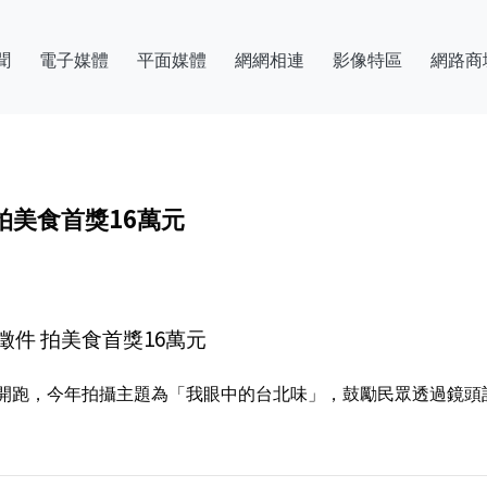
聞
電子媒體
平面媒體
網網相連
影像特區
網路商
拍美食首獎16萬元
件 拍美食首獎16萬元
跑，今年拍攝主題為「我眼中的台北味」，鼓勵民眾透過鏡頭記錄