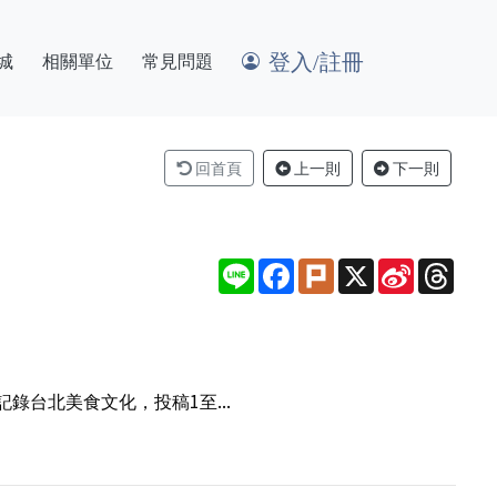
登入/註冊
城
相關單位
常見問題
回首頁
上一則
下一則
Line
Facebook
Plurk
X
Sina
Thre
Weibo
台北美食文化，投稿1至...