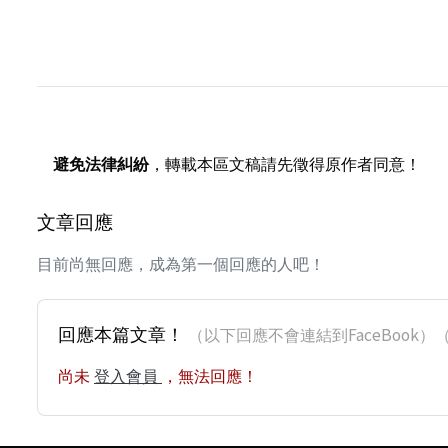
避免法律糾紛
，轉載本區文稿請先徵得原作者同意！
文章回應
目前尚無回應，成為第一個回應的人吧！
回應本篇文章！
（以下回應不會連結到FaceBoo
尚未
登入會員
，無法回應！