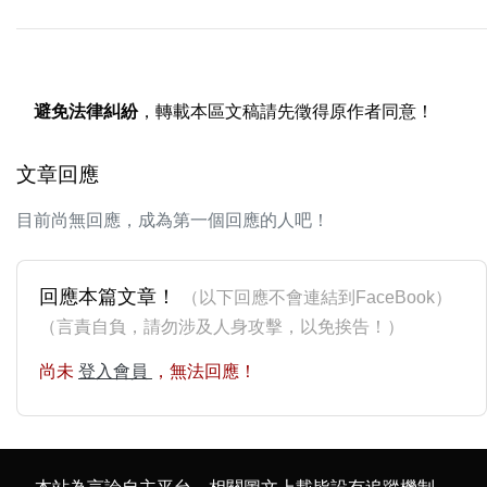
避免法律糾紛
，轉載本區文稿請先徵得原作者同意！
文章回應
目前尚無回應，成為第一個回應的人吧！
回應本篇文章！
（以下回應不會連結到FaceBook）
（言責自負，請勿涉及人身攻擊，以免挨告！）
尚未
登入會員
，無法回應！