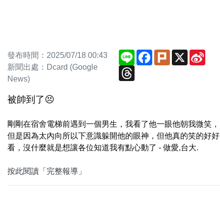
Line
Facebook
Plurk
X
Sin
發布時間：2025/07/18 00:43
Wei
新聞出處：Dcard (Google
Threads
News)
被帥到了😣
剛剛在宿舍電梯前遇到一個男生，我看了他一眼他朝我微笑，
但是因為太內向所以下意識躲開他的眼神，但他真的笑的好好
看，沒什麼就是想讓各位知道我有點心動了 - 做愛,台大.
按此閱讀「完整報導」