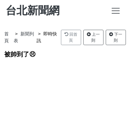
台北新聞網
首
新聞列
即時快
回首
上一
下一
頁
則
則
頁
表
訊
被帥到了😣