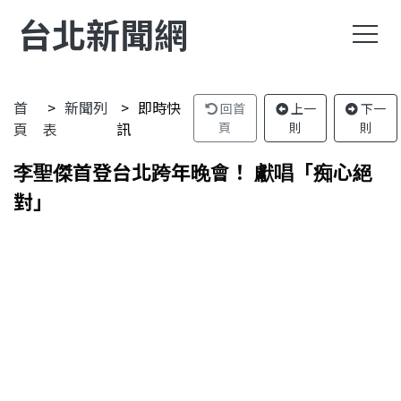
台北新聞網
首
新聞列
即時快
回首
上一
下一
頁
表
訊
頁
則
則
李聖傑首登台北跨年晚會！ 獻唱「痴心絕
對」