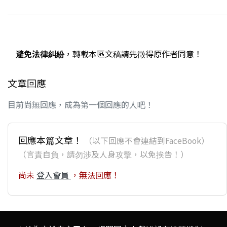
避免法律糾紛
，轉載本區文稿請先徵得原作者同意！
文章回應
目前尚無回應，成為第一個回應的人吧！
回應本篇文章！
（以下回應不會連結到FaceBook）
（言責自負，請勿涉及人身攻擊，以免挨告！）
尚未
登入會員
，無法回應！