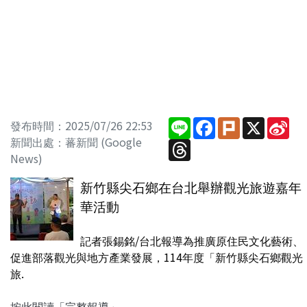
Line
Facebook
Plurk
X
Sin
發布時間：2025/07/26 22:53
We
新聞出處：蕃新聞 (Google
Threads
News)
新竹縣尖石鄉在台北舉辦觀光旅遊嘉年
華活動
記者張錫銘/台北報導為推廣原住民文化藝術、
促進部落觀光與地方產業發展，114年度「新竹縣尖石鄉觀光
旅.
按此閱讀「完整報導」