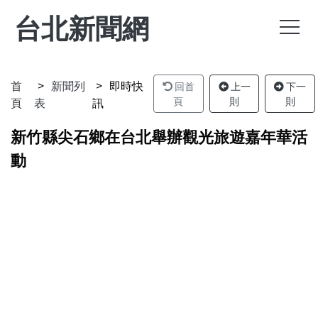
台北新聞網
首
新聞列
即時快
回首
上一
下一
頁
表
訊
頁
則
則
新竹縣尖石鄉在台北舉辦觀光旅遊嘉年華活
動