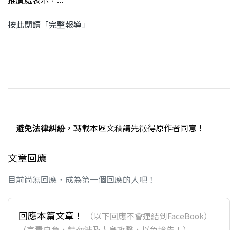
按此閱讀「完整報導」
避免法律糾紛
，轉載本區文稿請先徵得原作者同意！
文章回應
目前尚無回應，成為第一個回應的人吧！
回應本篇文章！
（以下回應不會連結到FaceBook）
（言責自負，請勿涉及人身攻擊，以免挨告！）