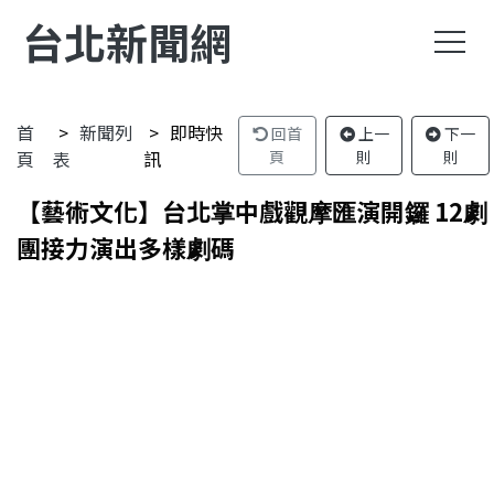
台北新聞網
首
新聞列
即時快
回首
上一
下一
頁
表
訊
頁
則
則
【藝術文化】台北掌中戲觀摩匯演開鑼 12劇
團接力演出多樣劇碼