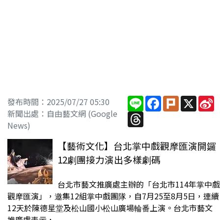
Line
Facebook
Plurk
X
S
發布時間：2025/07/27 05:30
W
新聞出處：自由藝文網 (Google
Threads
News)
【藝術文化】台北掌中戲觀摩匯演開鑼
12劇團接力演出多樣劇碼
台北市藝文推廣處主辦的「台北市114年掌中戲
觀摩匯演」，邀集12組掌中戲團隊，自7月25至8月5日，連續
12天於陳德星堂及松山國小松山廣場輪番上演。台北市藝文
推廣處表示，...