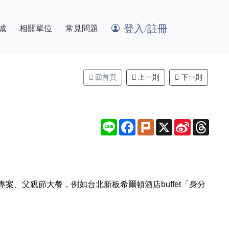
登入/註冊
城
相關單位
常見問題
回首頁
上一則
下一則
Line
Facebook
Plurk
X
Sina
Thre
Weibo
、父親節大餐，例如台北新板希爾頓酒店buffet「身分