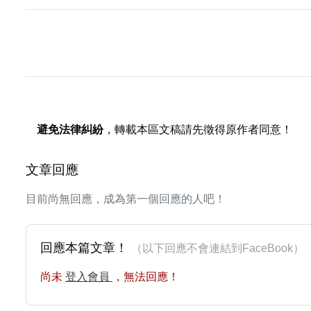
避免法律糾紛
，轉載本區文稿請先徵得原作者同意！
文章回應
目前尚無回應，成為第一個回應的人吧！
回應本篇文章！
（以下回應不會連結到FaceBoo
尚未
登入會員
，無法回應！