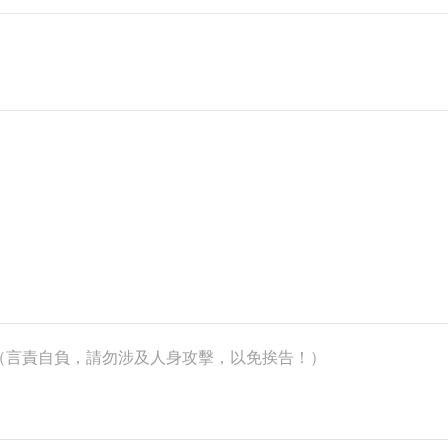
k）（言責自負，請勿涉及人身攻擊，以免挨告！）