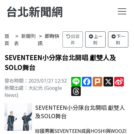
台北新聞網
首
新聞列
即時快
回首
上一
下一
頁
表
訊
頁
則
則
SEVENTEEN小分隊台北開唱 獻雙人及
SOLO舞台
Line
Facebook
Plurk
X
Sina
發布時間：2025/07/27 12:52
Wei
新聞出處：大紀元 (Google
Threads
News)
SEVENTEEN小分隊台北開唱 獻雙人
及SOLO舞台
韓國男團SEVENTEEN成員HOSHI與WOOZI