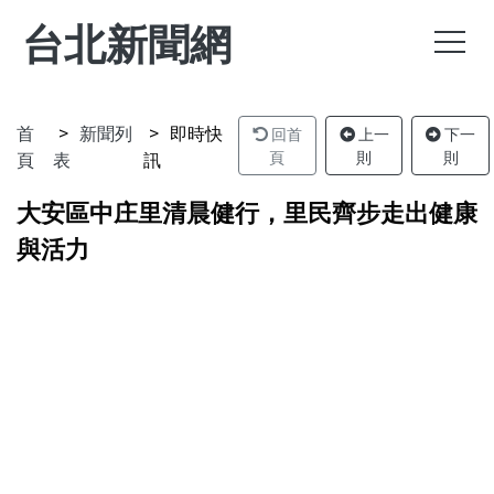
台北新聞網
首
新聞列
即時快
回首
上一
下一
頁
表
訊
頁
則
則
大安區中庄里清晨健行，里民齊步走出健康
與活力