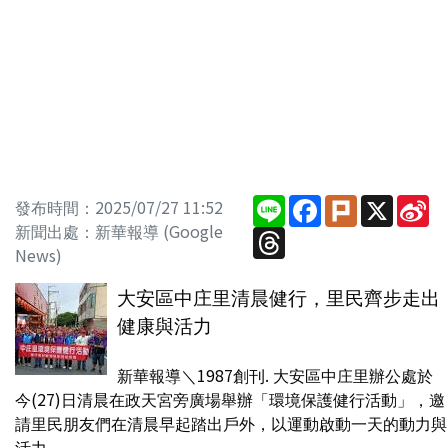
Line
Facebook
Plurk
X
Si
發布時間：2025/07/27 11:52
W
新聞出處：新華報導 (Google
Threads
News)
大安區中庄里清晨健行，里民齊步走出
健康與活力
新華報導＼1987創刊. 大安區中庄里辦公處於
今(27)日清晨在政天宮旁廣場舉辦「環境保護健行活動」，邀
請里民朋友們在清晨早起踏出戶外，以運動啟動一天的動力與
活力。