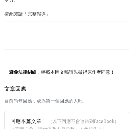
按此閱讀「完整報導」
避免法律糾紛
，轉載本區文稿請先徵得原作者同意！
文章回應
目前尚無回應，成為第一個回應的人吧！
回應本篇文章！
（以下回應不會連結到FaceBook）
（言責自負，請勿涉及人身攻擊，以免挨告！）