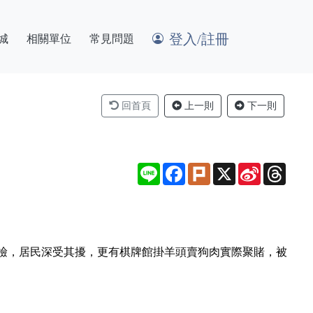
登入/註冊
城
相關單位
常見問題
回首頁
上一則
下一則
Line
Facebook
Plurk
X
Sina
Thre
Weibo
檢，居民深受其擾，更有棋牌館掛羊頭賣狗肉實際聚賭，被