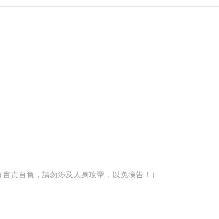
k）（言責自負，請勿涉及人身攻擊，以免挨告！）