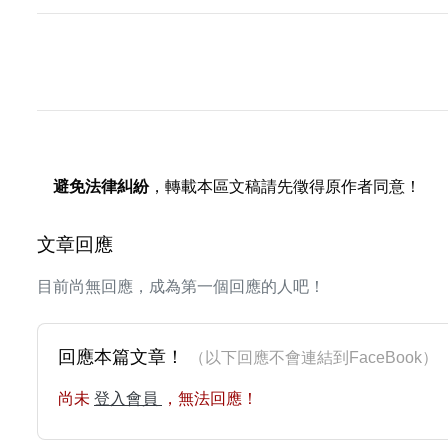
避免法律糾紛
，轉載本區文稿請先徵得原作者同意！
文章回應
目前尚無回應，成為第一個回應的人吧！
回應本篇文章！
（以下回應不會連結到FaceBoo
尚未
登入會員
，無法回應！