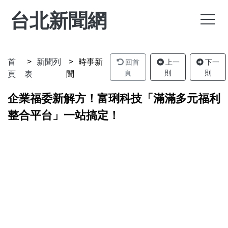
台北新聞網
首
新聞列
時事新
回首
上一
下一
頁
表
聞
頁
則
則
企業福委新解方！富琍科技「滿滿多元福利
整合平台」一站搞定！