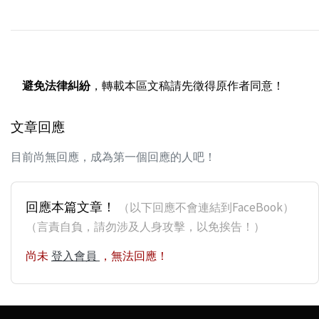
避免法律糾紛
，轉載本區文稿請先徵得原作者同意！
文章回應
目前尚無回應，成為第一個回應的人吧！
回應本篇文章！
（以下回應不會連結到FaceBook）
（言責自負，請勿涉及人身攻擊，以免挨告！）
尚未
登入會員
，無法回應！