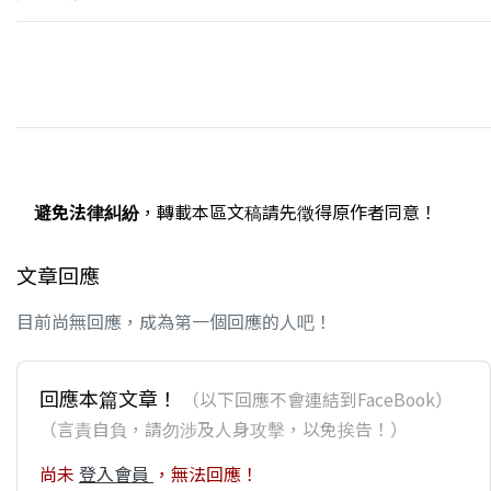
避免法律糾紛
，轉載本區文稿請先徵得原作者同意！
文章回應
目前尚無回應，成為第一個回應的人吧！
回應本篇文章！
（以下回應不會連結到FaceBook）
（言責自負，請勿涉及人身攻擊，以免挨告！）
尚未
登入會員
，無法回應！