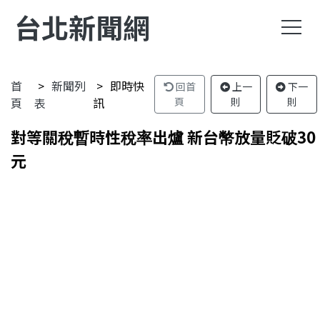
台北新聞網
首
新聞列
即時快
回首
上一
下一
頁
表
訊
頁
則
則
對等關稅暫時性稅率出爐 新台幣放量貶破30
元