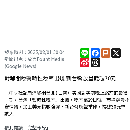
Line
Facebook
Plurk
X
發布時間：2025/08/01 20:04
新聞出處：放言Fount Media
Sina
Threads
Weibo
(Google News)
對等關稅暫時性稅率出爐 新台幣放量貶破30元
（中央社記者潘姿羽台北1日電）美國對等關稅上路前的最後
一刻，台灣「暫時性稅率」出爐，稅率高於日韓，市場瀰漫不
安情緒，加上美元指數強彈，新台幣應聲重挫，摜破30元整
數大...
按此閱讀「完整報導」