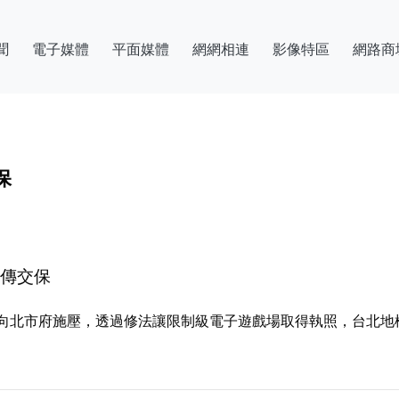
聞
電子媒體
平面媒體
網網相連
影像特區
網路商
保
林傳交保
北市府施壓，透過修法讓限制級電子遊戲場取得執照，台北地檢署