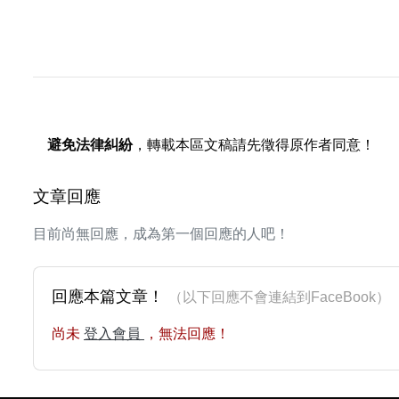
避免法律糾紛
，轉載本區文稿請先徵得原作者同意！
文章回應
目前尚無回應，成為第一個回應的人吧！
回應本篇文章！
（以下回應不會連結到FaceBoo
尚未
登入會員
，無法回應！