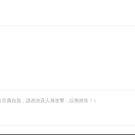
k）（言責自負，請勿涉及人身攻擊，以免挨告！）