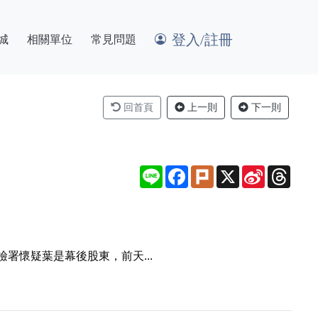
登入/註冊
城
相關單位
常見問題
回首頁
上一則
下一則
Line
Facebook
Plurk
X
Sina
Thre
Weibo
懷疑葉是幕後股東，前天...