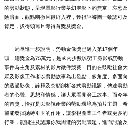
的勞動狀態，呈現電影行業夢幻泡影下的無奈、哀愁及
陰暗面，觀點幽微且鞭辟入裡，獲得評審團一致認可及
肯定，拔得頭籌且奪得首獎及獎金。
局長進一步說明，勞動金像獎已邁入第17個年
頭，總獎金為75萬元，是國內少數以勞工身影或勞動
事件為主角及素材的影片徵件競賽，目的在鼓勵社會大
眾及影像工作者以勞動故事為出發點，多角度、多面向
的透過影像，詮釋及突顯剖析各式勞動議題，傳達勞動
者的心聲、思想和情感，讓大眾看見勞工故事。而今年
的首獎，恰好是以影視產業的勞動環境為拍片主題，希
望能發揮抛磚引玉的作用，讓影視產業工作者或更多的
行業，能關注及認識你我周遭的勞動議題，進而討論及