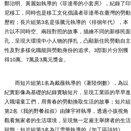
鄭治明、黃麗如執導的《菲達蒂的小套房》，紀錄了印
尼移工，同時也是移工文化倡議者菲達蒂在臺灣的勞動
歷程；長片組第3名是張騰元執導的《徘徊年代》，本
片以不同時空、兩段對照的故事，描繪不同的新移民面
孔，呈現大環境中小人物的掙扎，凸顯新住民勞動自主
性及對多樣化職能與勞動身份的追求。3部影片分別獲
得10萬、7萬及3萬元獎金。
而短片組第1名為戴薇執導的《著陸倒數》，為以
紀實影像為基礎的紀錄實驗短片，呈現工業區的早早進
入職場童工們，用青春的勞動換取生活的故事；短片組
第2名《我的野餐叔叔》由陳宇祥執導，透過小孩視角
觀看無家者的生活環境，呈現無一定雇主舉牌者的生活
狀態；短片組第3名為江雪華執導的《加工區詩抄》，