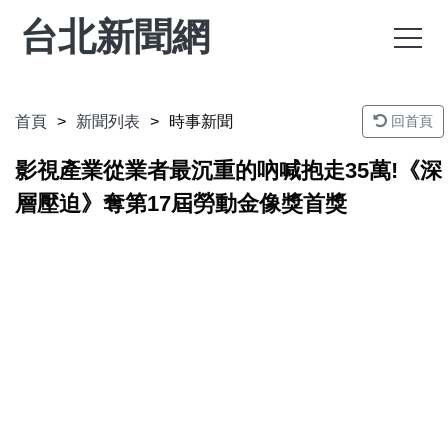
台北新聞網
首頁
新聞列表
時事新聞
回首頁
影視產業從業者最沉重的吶喊抱走35萬!《深
層壓迫》奪第17屆勞動金像獎首獎