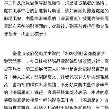
壓工作及演員受傷等狀況頻傳，消磨著從業者的熱情，
處在風暴中心的新進製片助理，該如何面對難題處處的
職場風貌。由藍偉豪執導的《深層壓迫》掀開光鮮亮麗
電影布幕後的那層面紗，從幕後走到幕前獲得勞動金像
獎首獎，抱走35萬元！
臺北市政府勞動局主辦的「2023勞動金像獎影片
徵選競賽」，今日於松菸誠品電影院舉辦頒獎典禮，高
寶華局長、勞工影展代言人同時也是台北電影節百萬首
獎「神人之家」監製陳璽文、評審代表郭力昕與鄭雅慧
及工會領袖們聯袂出席觀禮，不分類首獎由藍偉豪執導
的《深層壓迫》獨得。高局長於頒獎時表示，本片的導
演藍偉豪是位相當年輕的影像工作者，《深層壓迫》改
編自真實事件，絲絲入扣的點出影視業高壓迫、長工時