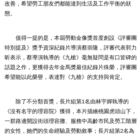
改善，希望勞工朋友們都能達到生活及工作平衡的狀
態。
值得一提的是，本屆勞動金像獎首度創設《評審團
特別提及》獎予資深紀錄片導演蔡崇隆，評審代表郭力
昕表示，蔡導演執導的《九槍》毫無疑問是有口皆碑的
話題之作，更獲得去年金馬獎最佳紀錄片殊榮，評審團
希望能以此榮譽，表達對《九槍》的支持與肯定。
除了不分類首獎，長片組第1名由林宇嬋執導的
《沒有名字的理容院》獲得，本片描繪桃園虎頭山下，
一群路邊開設街頭理容攤、服務中高齡市民及勞工階層
的女性，她們的生命經驗及勞動敘事；長片組第2名為