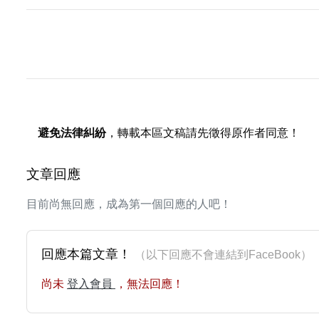
避免法律糾紛
，轉載本區文稿請先徵得原作者同意！
文章回應
目前尚無回應，成為第一個回應的人吧！
回應本篇文章！
（以下回應不會連結到FaceBoo
尚未
登入會員
，無法回應！