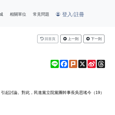
登入/註冊
城
相關單位
常見問題
回首頁
上一則
下一則
Line
Facebook
Plurk
X
Sina
Thre
Weibo
引起討論。對此，民進黨立院黨團幹事長吳思瑤今（19）