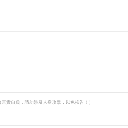
k）（言責自負，請勿涉及人身攻擊，以免挨告！）