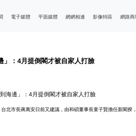
聞
電子媒體
平面媒體
網網相連
影像特區
網路商
邊」：4月提倒閣才被自家人打臉
管到海邊」：4月提倒閣才被自家人打臉
，台北市長蔣萬安日前又建議，由和碩董事長童子賢擔任新閣揆，