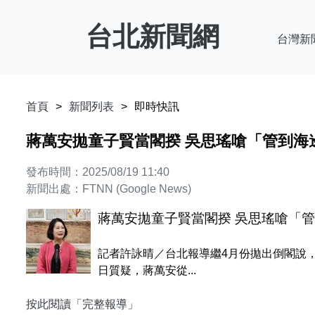
台北新聞網
台灣新
首頁
新聞列表
即時快訊
蔣萬安拋童子賢當閣揆 吳思瑤嗆「管到海
發布時間：2025/08/19 11:40
新聞出處：FTNN (Google News)
蔣萬安拋童子賢當閣揆 吳思瑤嗆「
記者許詠晴／台北報導繼4月份拋出倒閣說
日質疑，蔣萬安從...
按此閱讀「完整報導」