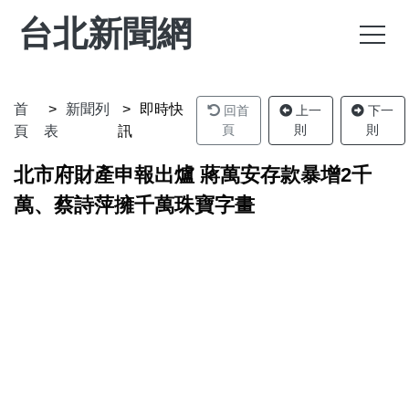
台北新聞網
首
新聞列
即時快
回首
上一
下一
頁
則
則
頁
表
訊
北市府財產申報出爐 蔣萬安存款暴增2千
萬、蔡詩萍擁千萬珠寶字畫