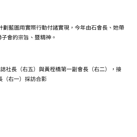
將計劃藍圖用實際行動付諸實現，今年由石會長、她帶
獅子會的宗旨、暨精神。
雜誌社長（右五）與黃桎橋第一副會長（右二），接
長（右一）採訪合影