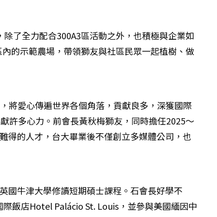
，除了全力配合300A3區活動之外，也積極與企業如
區內的示範農場，帶領獅友與社區民眾一起植樹、做
基金，將愛心傳遍世界各個角落，貢獻良多，深獲國際
獻許多心力。前會長黃秋梅獅友，同時擔任2025～
恩也是難得的人才，台大畢業後不僅創立多媒體公司，也
並在英國牛津大學修讀短期碩士課程。石會長好學不
l Palácio St. Louis，並參與美國緬因中