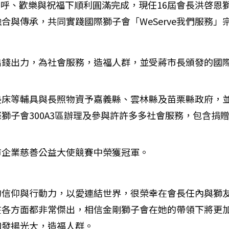
歡呼、歡樂與祝福下順利圓滿完成，現任16屆會長洪啓恩
合與傳承，共同實踐國際獅子會「WeServe我們服務
出錢出力，為社會服務，造福人群，並受蔣市長頒發的國
墊床等輔具與長照物資予嘉義縣、雲林縣及苗栗縣政府，
獅子會300A3區辦理及參與許許多多社會服務，包含捐
市企業慈善公益大使競賽中榮獲冠軍。
的信仰與行動力，以愛連結世界，很榮幸在會長任內與獅
在各方面都非常傑出，相信金剛獅子會在她的帶領下將更
加發揚光大，造福人群。