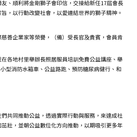
獅友、順利將金剛獅子會印信，交接給新任17屆會長
」宗旨，以行動改變社會，以愛連結世界的獅子精神。
際慈善企業家等榮譽，（備）受長官及貴賓，會員肯
並在各地村里舉辦長照居服員培訓免費公益講座、舉
贈小型消防水箱車、公益路跑、預防糖尿病健行、和
友們共同推動公益，透過實際行動與服務，來達成社
加茁壯，並朝公益數位化方向推動，以期吸引更多年