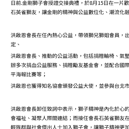
日前.金剛獅子會授證交接典禮，於8月15日在一片
石英雀獅友，讓金剛的精神與公益數位化、潮流化融
洪啟恩會長在任內熱心公益，帶領獅兄獅姐會員，
定、
洪啟恩會長、推動的公益活動，包括捐贈輪椅、氣
辦多次捐血公益服務、捐贈勵友基金會，並配合國際
平海報比賽等；
洪啟恩也獲得知名協會頒發公益大使，並參與台北
洪啟恩會長卸任致詞中表示，獅子精神是內化於心
會福祉、凝聚人際間連結；而接任會長石英雀獅友
輕族群與社會傑出人士加入獅子會，讓獅子精神更