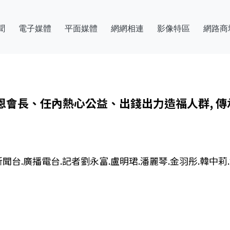
聞
電子媒體
平面媒體
網網相連
影像特區
網路商
恩會長、任內熱心公益、出錢出力造福人群, 
新聞台.廣播電台.記者劉永富.盧明珺.潘麗琴.金羽彤.韓中莉