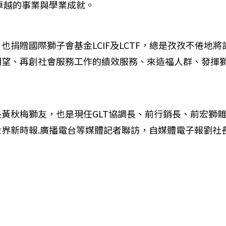
卓越的事業與學業成就。
捐贈國際獅子會基金LCIF及LCTF，總是孜孜不倦地
期望、再創社會服務工作的績效服務、來造福人群、發揮
黃秋梅獅友，也是現任GLT協調長、前行銷長、前宏獅
界新時報.廣播電台等媒體記者聯訪，自媒體電子報劉社