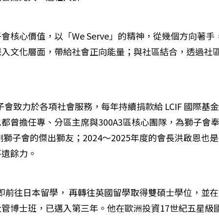
核心價值，以「We Serve」的精神，從幾個方向著手
深入文化層面，帶給社會正向能量；與社區結合，透過社
子會致力於各項社會服務，每年持續捐款給 LCIF 國際
曾擔任專、分區主席與300A3區核心團隊，為獅子會奉
金剛獅子會的傑出獅友；2024～2025年度的會長洪啟
不遺餘力。
時期即前往日本留學， 再轉往英國留學取得雙碩士學位，
，已邁入第三年。他在歐洲投資17世紀五星級國際飯店Hote