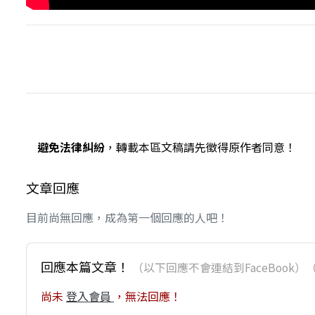
避免法律糾紛
，轉載本區文稿請先徵得原作者同意！
文章回應
目前尚無回應，成為第一個回應的人吧！
回應本篇文章！
（以下回應不會連結到FaceBoo
尚未
登入會員
，無法回應！