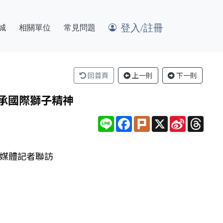
登入/註冊
城
相關單位
常見問題
回首頁
上一則
下一則
傳承國際獅子精神
Line
Facebook
Plurk
X
Sina
Thre
Weibo
.媒體記者聯訪