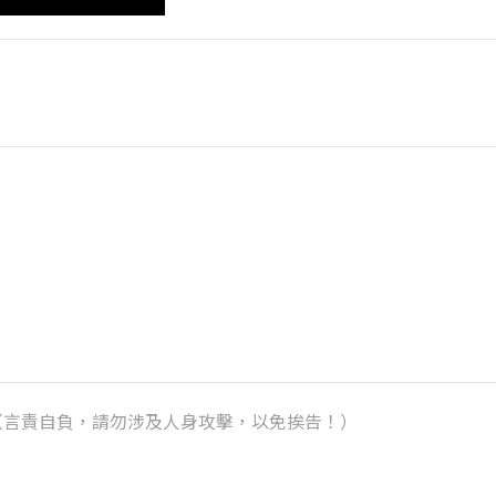
k）（言責自負，請勿涉及人身攻擊，以免挨告！）