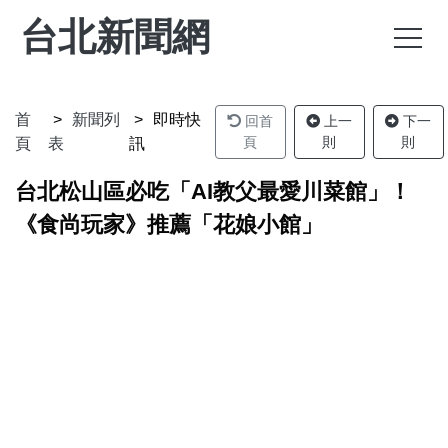
台北新聞網
首
新聞列
即時快
回首
上一
下一
頁
則
則
頁
表
訊
台北松山區必吃「AI教父最愛川菜館」！
《食尚玩家》推薦「花娘小館」