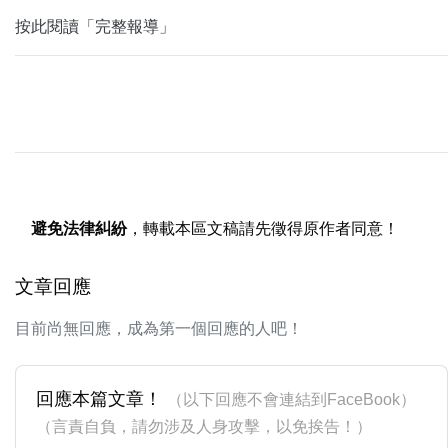
按此閱讀「完整報導」
避免法律糾紛
，轉載本區文稿請先徵得原作者同意！
文章回應
目前尚無回應，成為第一個回應的人吧！
回應本篇文章！
（以下回應不會連結到FaceBook）
（言責自負，請勿涉及人身攻擊，以免挨告！）