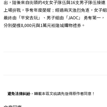
出，隨後來自街頭的4支女子隊伍與16支男子隊伍接連
上場拚戰，爭奪年度榮耀；經過兩天激烈角逐，女子組
最終由「平安去玩」、男子組由「JAOC」 勇奪第一，
分別榮獲8,000元與1萬元裕隆城購物禮券。
避免法律糾紛
，轉載本區文稿請先徵得原作者同意！