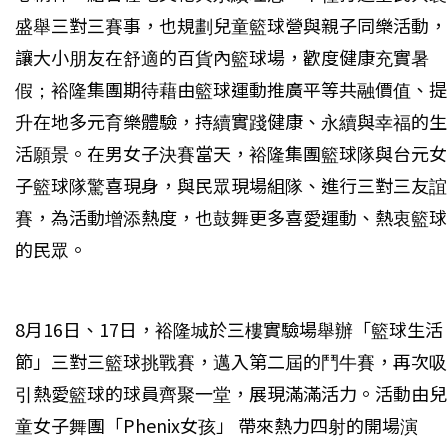
盛舉三對三賽事，也規劃兒童籃球營與親子同樂活動，
讓大小朋友在舒適的百貨內籃球場，歡度健康充實暑
假；裕隆集團期待藉由籃球運動推廣平等共融價值、提
升在地多元育樂體驗，持續實踐健康、永續與幸福的生
活願景。在男女子決賽當天，裕隆集團籃球隊與台元女
子籃球隊驚喜現身，與民眾現場組隊、進行三對三友誼
賽，為活動增添熱度，也鼓舞更多喜愛運動、熱衷籃球
的民眾。
8月16日、17日，裕隆城於三樓實驗場舉辦「籃球生活
節」三對三籃球挑戰賽，邁入第二屆的鬥牛賽，再次吸
引熱愛籃球的球員齊聚一堂，展現滿滿活力。活動由兒
童女子舞團「Phenix女孩」 帶來熱力四射的開場演