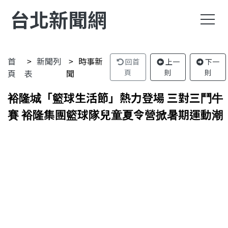
台北新聞網
首
新聞列
時事新
回首
上一
下一
頁
表
聞
頁
則
則
裕隆城「籃球生活節」熱力登場 三對三鬥牛
賽 裕隆集團籃球隊兒童夏令營掀暑期運動潮