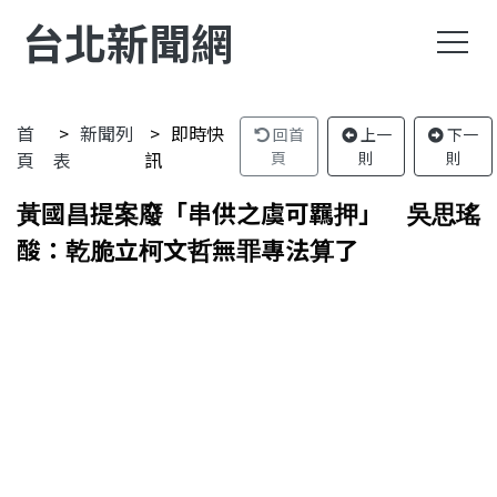
台北新聞網
首
新聞列
即時快
回首
上一
下一
頁
表
訊
頁
則
則
黃國昌提案廢「串供之虞可羈押」 吳思瑤
酸：乾脆立柯文哲無罪專法算了