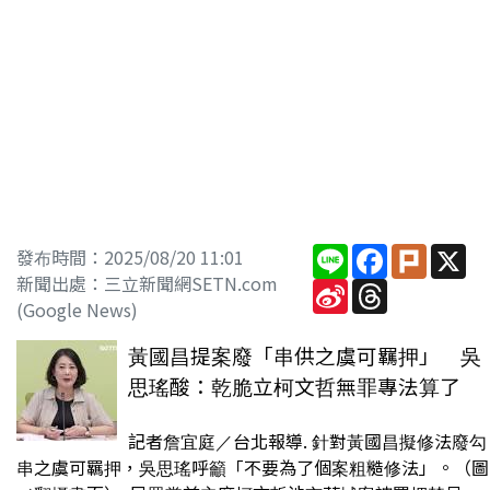
Line
Facebook
Plurk
X
發布時間：2025/08/20 11:01
新聞出處：三立新聞網SETN.com
Sina
Threads
Weibo
(Google News)
黃國昌提案廢「串供之虞可羈押」 吳
思瑤酸：乾脆立柯文哲無罪專法算了
記者詹宜庭／台北報導. 針對黃國昌擬修法廢勾
串之虞可羈押，吳思瑤呼籲「不要為了個案粗糙修法」。（圖