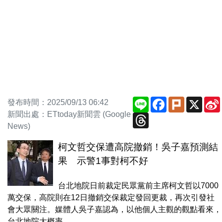
Line
Facebook
Plurk
X
發布時間：2025/09/13 06:42
新聞出處：ETtoday新聞雲 (Google
Threads
News)
柯文哲交保遭高院撤銷！吳子嘉預測結
果 示警1事對柯不好
台北地院日前裁定民眾黨前主席柯文哲以7000
萬交保，高院則在12日撤銷交保裁定發回更裁，再次引發社
會大眾關注。媒體人吳子嘉認為，以他個人主觀的觀點看來，
台北地院大概率...