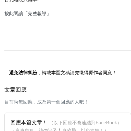
按此閱讀「完整報導」
避免法律糾紛
，轉載本區文稿請先徵得原作者同意！
文章回應
目前尚無回應，成為第一個回應的人吧！
回應本篇文章！
（以下回應不會連結到FaceBook）
（言責自負，請勿涉及人身攻擊，以免挨告！）