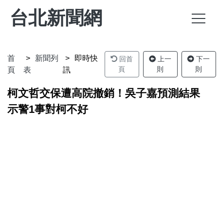
台北新聞網
首
新聞列
即時快
回首
上一
下一
頁
則
則
頁
表
訊
柯文哲交保遭高院撤銷！吳子嘉預測結果
示警1事對柯不好