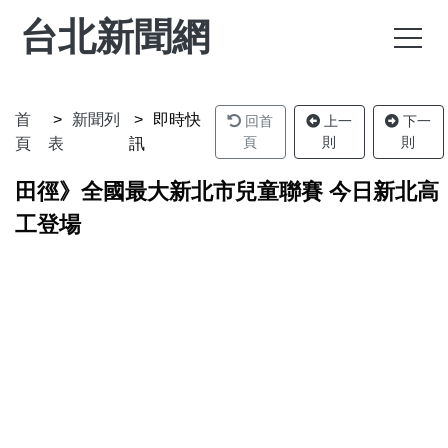
台北新聞網
首
新聞列
即時快
回首
上一
下一
頁
則
則
頁
表
訊
田徑》全國最大新北市兒童聯賽 今日新北高
工登場