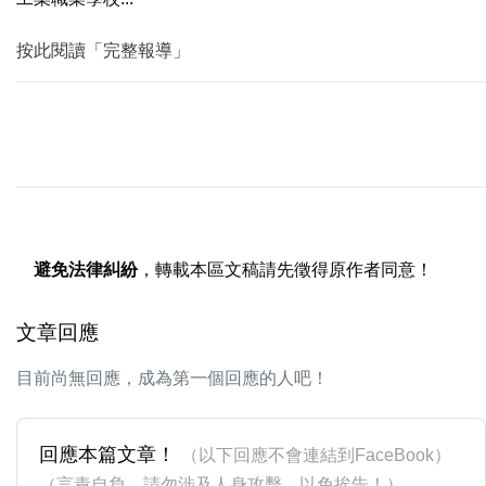
按此閱讀「完整報導」
避免法律糾紛
，轉載本區文稿請先徵得原作者同意！
文章回應
目前尚無回應，成為第一個回應的人吧！
回應本篇文章！
（以下回應不會連結到FaceBook）
（言責自負，請勿涉及人身攻擊，以免挨告！）