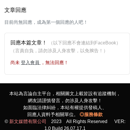
文章回應
目前尚無回應，成為第一個回應的人吧！
回應本篇文章！
（以下回應不會連結到FaceBook）
（言責自負，請勿涉及人身攻擊，以免挨告！）
尚未
登入會員
，無法回應！
本站為言論自主平台，相關圖文上載皆設有追蹤機制，
網友請謹慎發言，勿涉及人身攻擊！
如面臨法律糾紛，本站有權提供發稿人、
回應人資料予相關單位。
◎服務條款
©
新文媒體有限公司
2023 All Rights Reserved VER:
1.0 Build 26.07.17.1