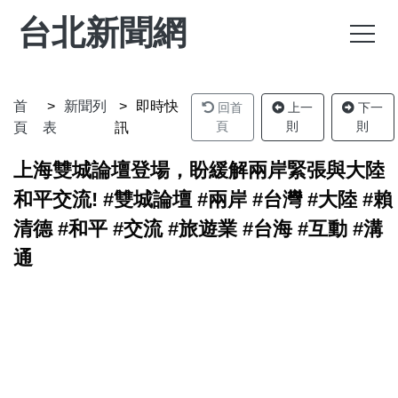
台北新聞網
首
新聞列
即時快
回首
上一
下一
頁
則
則
頁
表
訊
上海雙城論壇登場，盼緩解兩岸緊張與大陸
和平交流! #雙城論壇 #兩岸 #台灣 #大陸 #賴
清德 #和平 #交流 #旅遊業 #台海 #互動 #溝
通