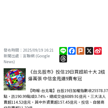
Line
Facebook
Plurk
X
Sin
發布時間：2025/09/19 16:21
We
新聞出處：富聯網 (Google
Threads
News)
《台北股市》投信19日買超前十大 2檔
爆萬張 中信金甩連9賣奪冠
【時報-台北電】台股19日加權指數收25578.37
點，跌190.99點或0.74%，總成交值6089.91億元。三大法人
賣超114.52億元，其中外資賣超157.45億元，投信、自營商
分別賣超11.22億...