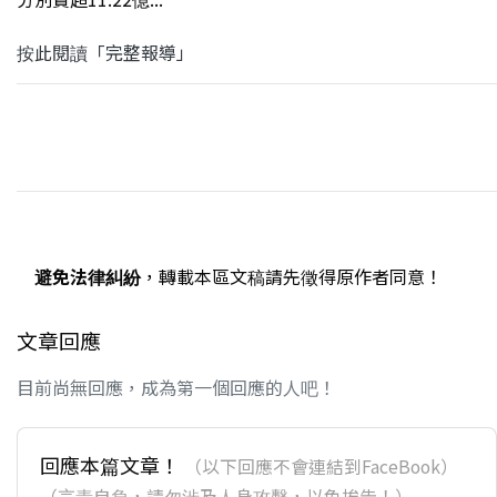
按此閱讀「完整報導」
避免法律糾紛
，轉載本區文稿請先徵得原作者同意！
文章回應
目前尚無回應，成為第一個回應的人吧！
回應本篇文章！
（以下回應不會連結到FaceBook）
（言責自負，請勿涉及人身攻擊，以免挨告！）