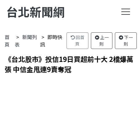
台北新聞網
首
新聞列
即時快
回首
上一
下一
頁
表
訊
頁
則
則
《台北股市》投信19日買超前十大 2檔爆萬
張 中信金甩連9賣奪冠