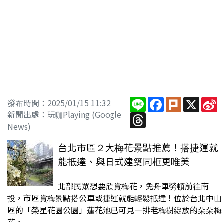
Line
Facebook
Plurk
X
S
發布時間：2025/01/15 11:32
W
新聞出處：玩咖Playing (Google
Threads
News)
台北市區２大梅花景點推薦！搭捷運就
能抵達、與日式建築同框更唯美
北部民眾想要欣賞梅花，免舟車勞頓前往南
投，市區賞梅景點搭公車或捷運就能輕鬆抵達！位於台北中山
區的「榮星花園公園」蓮花池已可見一排老梅樹綻放的朵朵梅
花，...