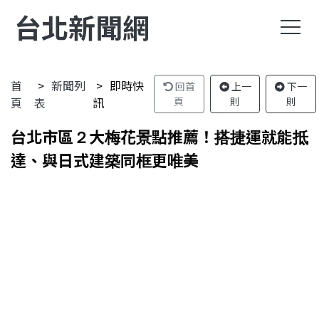
台北新聞網
首
新聞列
即時快
回首
上一
下一
頁
表
訊
頁
則
則
台北市區２大梅花景點推薦！搭捷運就能抵
達、與日式建築同框更唯美