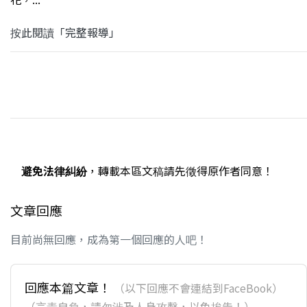
按此閱讀「完整報導」
避免法律糾紛
，轉載本區文稿請先徵得原作者同意！
文章回應
目前尚無回應，成為第一個回應的人吧！
回應本篇文章！
（以下回應不會連結到FaceBook）
（言責自負，請勿涉及人身攻擊，以免挨告！）