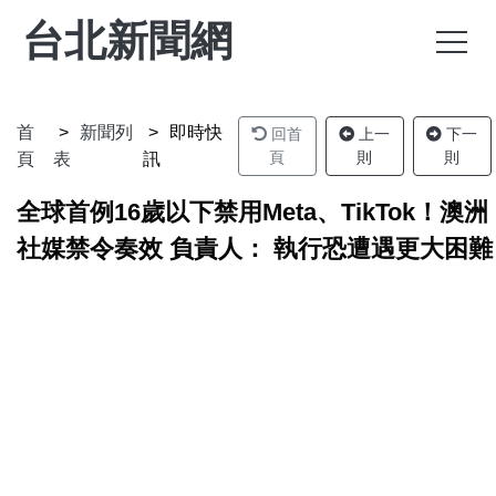
台北新聞網
首
新聞列
即時快
回首
上一
下一
頁
則
則
頁
表
訊
全球首例16歲以下禁用Meta、TikTok！澳洲
社媒禁令奏效 負責人： 執行恐遭遇更大困難