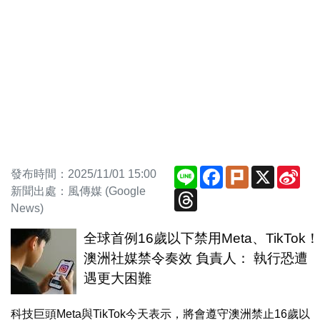
Line
Facebook
Plurk
X
Sin
發布時間：2025/11/01 15:00
We
新聞出處：風傳媒 (Google
Threads
News)
全球首例16歲以下禁用Meta、TikTok！
澳洲社媒禁令奏效 負責人： 執行恐遭
遇更大困難
科技巨頭Meta與TikTok今天表示，將會遵守澳洲禁止16歲以