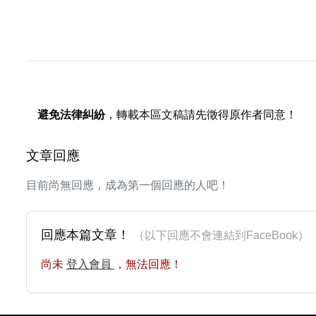
避免法律糾紛
，轉載本區文稿請先徵得原作者同意！
文章回應
目前尚無回應，成為第一個回應的人吧！
回應本篇文章！
（以下回應不會連結到FaceBoo
尚未
登入會員
，無法回應！