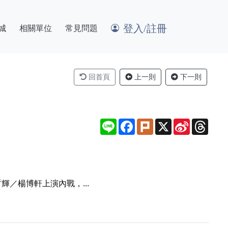
登入/註冊
城
相關單位
常見問題
回首頁
上一則
下一則
Line
Facebook
Plurk
X
Sina
Thre
Weibo
／楊博軒上演內戰，...