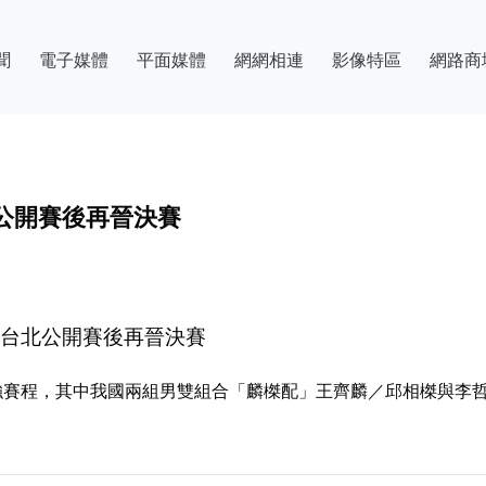
聞
電子媒體
平面媒體
網網相連
影像特區
網路商
公開賽後再晉決賽
 台北公開賽後再晉決賽
4強賽程，其中我國兩組男雙組合「麟榤配」王齊麟／邱相榤與李哲輝