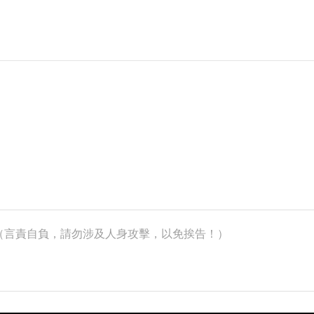
k）（言責自負，請勿涉及人身攻擊，以免挨告！）