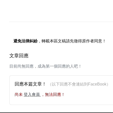
避免法律糾紛
，轉載本區文稿請先徵得原作者同意！
文章回應
目前尚無回應，成為第一個回應的人吧！
回應本篇文章！
（以下回應不會連結到FaceBoo
尚未
登入會員
，無法回應！