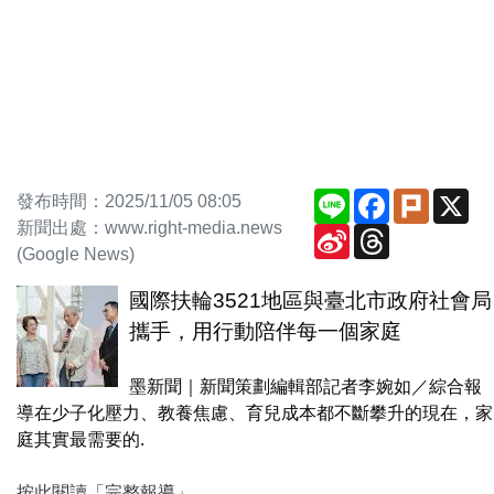
Line
Facebook
Plurk
X
發布時間：2025/11/05 08:05
新聞出處：www.right-media.news
Sina
Threads
Weibo
(Google News)
國際扶輪3521地區與臺北市政府社會局
攜手，用行動陪伴每一個家庭
墨新聞｜新聞策劃編輯部記者李婉如／綜合報
導在少子化壓力、教養焦慮、育兒成本都不斷攀升的現在，家
庭其實最需要的.
按此閱讀「完整報導」