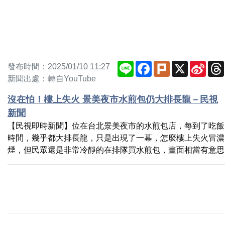
Line
Facebook
Plurk
X
Sina
發布時間：2025/01/10 11:27
Weib
新聞出處：轉自YouTube
沒在怕！樓上失火 景美夜市水煎包仍大排長龍－民視
新聞
【民視即時新聞】位在台北景美夜市的水煎包店，每到了吃飯
時間，幾乎都大排長龍，只是出現了一幕，怎麼樓上失火冒濃
煙，但民眾還是非常冷靜的在排隊買水煎包，畫面相當有意思