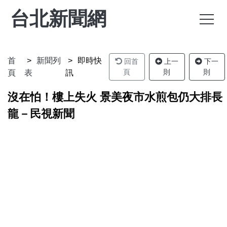
台北新聞網
首
新聞列
即時快
回首
上一
下一
頁
則
則
頁
表
訊
沒在怕！樓上失火 景美夜市水煎包仍大排長
龍－民視新聞