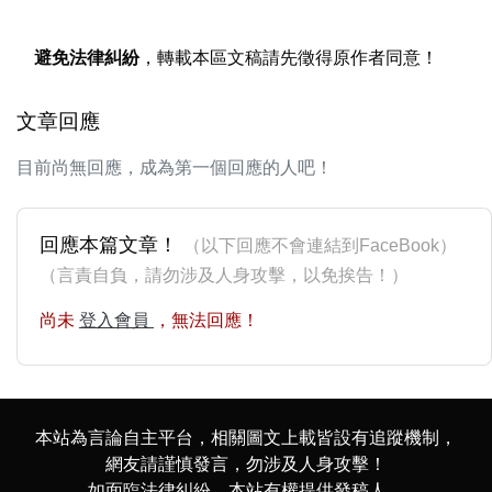
避免法律糾紛
，轉載本區文稿請先徵得原作者同意！
文章回應
目前尚無回應，成為第一個回應的人吧！
回應本篇文章！
（以下回應不會連結到FaceBook）
（言責自負，請勿涉及人身攻擊，以免挨告！）
尚未
登入會員
，無法回應！
本站為言論自主平台，相關圖文上載皆設有追蹤機制，
網友請謹慎發言，勿涉及人身攻擊！
如面臨法律糾紛，本站有權提供發稿人、