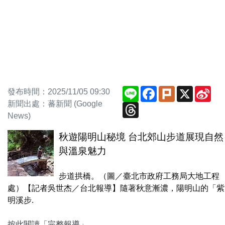
Line
Facebook
Plurk
X
Sin
發布時間：2025/11/05 09:30
We
新聞出處：蕃新聞 (Google
Threads
News)
秋遊陽明山秘境 台北郊山步道展現自然
與溫泉魅力
步道拱橋。（圖／臺北市政府工務局大地工程
處）【記者吳世杰／台北報導】隨著秋意漸濃，陽明山的「紫
明溪步.
按此閱讀「完整報導」