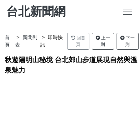
台北新聞網
首
新聞列
即時快
回首
上一
下一
頁
則
則
頁
表
訊
秋遊陽明山秘境 台北郊山步道展現自然與溫
泉魅力