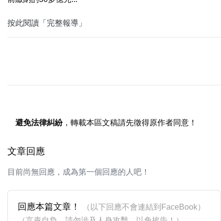
按此閱讀「完整報導」
避免法律糾紛
，轉載本區文稿請先徵得原作者同意！
文章回應
目前尚無回應，成為第一個回應的人吧！
回應本篇文章！
（以下回應不會連結到FaceBook）
（言責自負，請勿涉及人身攻擊，以免挨告！）