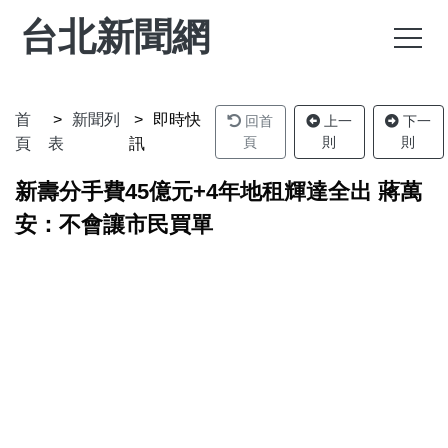
台北新聞網
首
新聞列
即時快
回首
上一
下一
頁
則
則
頁
表
訊
新壽分手費45億元+4年地租輝達全出 蔣萬
安：不會讓市民買單