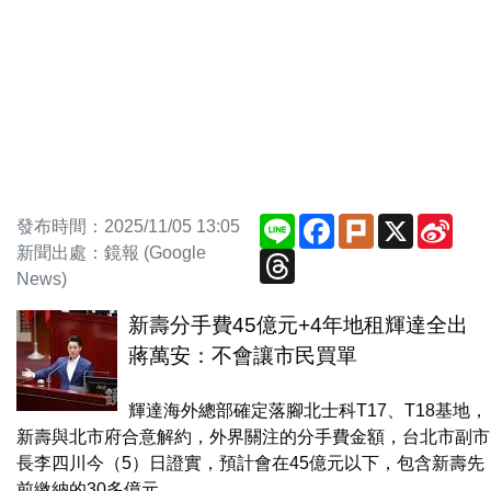
Line
Facebook
Plurk
X
Sina
發布時間：2025/11/05 13:05
Wei
新聞出處：鏡報 (Google
Threads
News)
新壽分手費45億元+4年地租輝達全出
蔣萬安：不會讓市民買單
輝達海外總部確定落腳北士科T17、T18基地，
新壽與北市府合意解約，外界關注的分手費金額，台北市副市
長李四川今（5）日證實，預計會在45億元以下，包含新壽先
前繳納的30多億元...