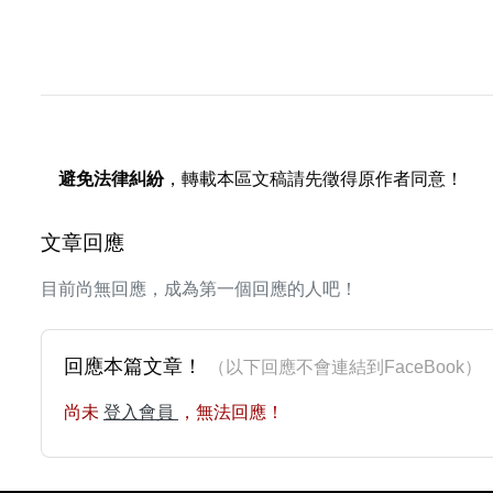
避免法律糾紛
，轉載本區文稿請先徵得原作者同意！
文章回應
目前尚無回應，成為第一個回應的人吧！
回應本篇文章！
（以下回應不會連結到FaceBoo
尚未
登入會員
，無法回應！