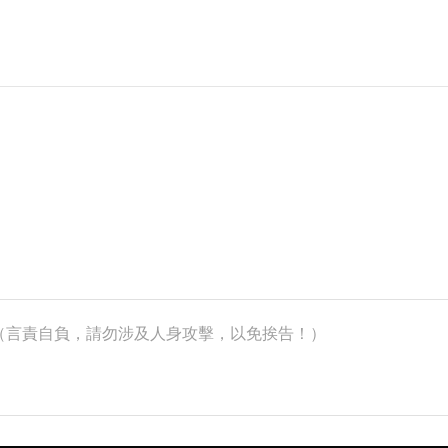
k）（言責自負，請勿涉及人身攻擊，以免挨告！）