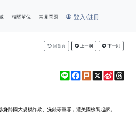
登入/註冊
城
相關單位
常見問題
回首頁
上一則
下一則
Line
Facebook
Plurk
X
Sina
Thre
Weibo
涉嫌跨國大規模詐欺、洗錢等重罪，遭美國檢調起訴。