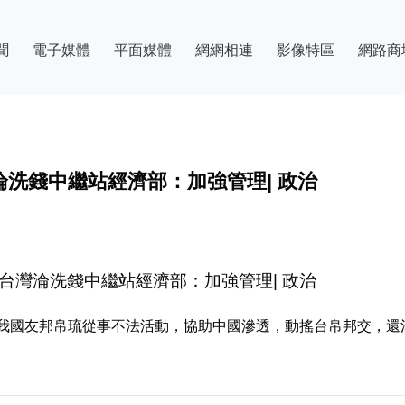
聞
電子媒體
平面媒體
網網相連
影像特區
網路商
淪洗錢中繼站經濟部：加強管理| 政治
台灣淪洗錢中繼站經濟部：加強管理| 政治
我國友邦帛琉從事不法活動，協助中國滲透，動搖台帛邦交，還