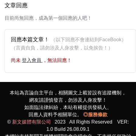
文章回應
目前尚無回應，成為第一個回應的人吧！
回應本篇文章！
（以下回應不會連結到FaceBook）
（言責自負，請勿涉及人身攻擊，以免挨告！）
尚未
登入會員
，無法回應！
本站為言論自主平台，相關圖文上載皆設有追蹤機制，
網友請謹慎發言，勿涉及人身攻擊！
如面臨法律糾紛，本站有權提供發稿人、
回應人資料予相關單位。
◎服務條款
©
新文媒體有限公司
2023 All Rights Reserved VER:
1.0 Build 26.08.09.1