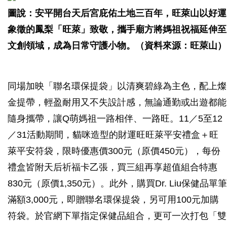
圖說：安平開台天后宮庇佑土地三百年，旺萊山以好運
象徵的鳳梨「旺萊」致敬，攜手廟方將媽祖祝福延伸至
文創領域，成為日常守護小物。（資料來源：旺萊山）
同場加映「聯名環保提袋」以清爽碧綠為主色，配上燦
金提帶，輕盈耐用又不失設計感，無論通勤或出遊都能
隨身攜帶，讓Q萌媽祖一路相伴、一路旺。11／5至12
／31活動期間，貓咪造型的財運旺旺萊平安禮盒＋旺
萊平安符袋，限時優惠價300元（原價450元），每份
禮盒皆附天后祈福卡乙張，買三組再享超值組合特惠
830元（原價1,350元）。此外，購買Dr. Liu保健品單筆
滿額3,000元，即贈聯名環保提袋，另可用100元加購
符袋。於官網下單指定保健品組合，更可一次打包「雙