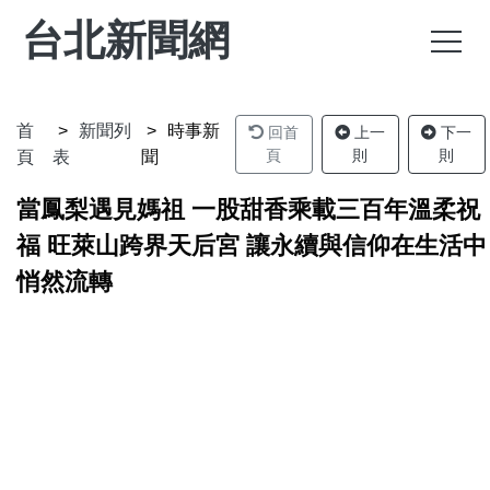
台北新聞網
首
新聞列
時事新
回首
上一
下一
頁
則
則
頁
表
聞
當鳳梨遇見媽祖 一股甜香乘載三百年溫柔祝
福 旺萊山跨界天后宮 讓永續與信仰在生活中
悄然流轉