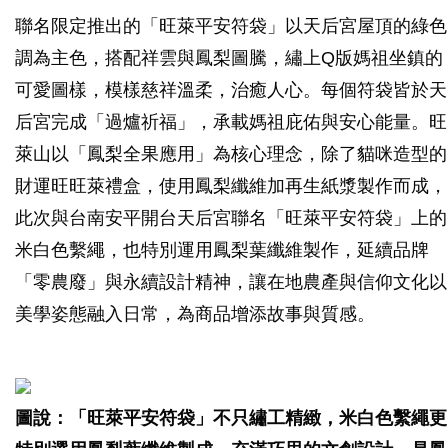
聯名限定推出的「旺萊平安符袋」以天后宮屋頂的綠色
調為主色，搭配祥雲與鳳梨圖騰，繡上Q版媽祖坐鎮的
可愛圖樣，模樣慈祥溫柔，治癒人心。每個符袋皆於天
后宮完成「過爐祈福」，承載媽祖庇佑與安心能量。旺
萊山以「鳳梨全果應用」為核心理念，除了貓咪造型的
財運旺旺萊禮盒，使用鳳梨纖維加再生紙漿製作而成，
此次與台南安平開台天后宮聯名「旺萊平安符袋」上的
米白色繫繩，也特別運用鳳梨葉纖維製作，延續品牌
「零農廢」與永續設計精神，讓在地農產與信仰文化以
美學姿態融入日常，為商品增添故事與質感。
圖說：「旺萊平安符袋」不只繡工精緻，米白色繫繩更