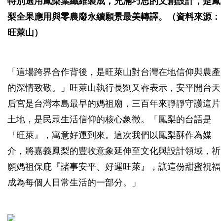
特別選用鳳梨葉纖維製成，充滿巧思的文創設計，是鳳
梨全果應用與零農廢永續願景最美轉譯。（資料來源：
旺萊山）
「這場跨界合作背後，是旺萊山對台灣在地信仰與農產
的深情致敬。」旺萊山執行長劉又睿表示，安平開台天
后宮是台灣本島最早的媽祖廟，三百年來靜靜守護這片
土地，是民眾生活信仰的核心象徵。「鳳梨的台語是
『旺萊』，寓意好運到來。這次我們以鳳梨酥作為媒
介，將嘉義鳳梨的豐收意象延伸至文化與設計領域，祈
願媽祖保庇『諸事安平、好運旺萊』，讓這份甜蜜祝福
成為每個人日常生活的一部分。」